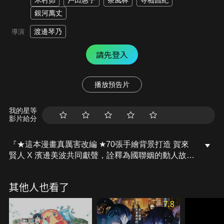
木村昴
戶田惠子
茶風林
寺杣昌紀
銀河萬丈
渡邊琴乃
導演
請先登入
播放預告片
我的星等
影片給分
『★這本漫畫真厲害改編 ★70張手繪背景打造 賀來
賢人 X 濱邊美波共同獻聲，詮釋為國聯姻的動人故
事』除了水以外什麼都能得手，興盛繁榮的金之國，
與受豐沛水源與大自然包圍卻很貧困的水之國，雖然
其他人也看了
兩國相鄰，卻長年互相敵視。為人隨和大方的金之國
公主莎拉（濱邊美波 配音）、住在水之國有些輕浮的
7.8
建築師納蘭巴耶爾（賀來賢人 配音），被捲入兩國的
計謀而結婚，扮演著偽裝夫妻。然而他們倆卻在自己