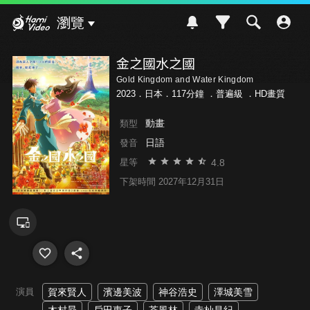
Hami Video
瀏覽
金之國水之國
Gold Kingdom and Water Kingdom
2023．日本．117分鐘 ．
普遍級
．HD畫質
動畫
類型
日語
發音
4.8
星等
下架時間 2027年12月31日
演員
賀來賢人
濱邊美波
神谷浩史
澤城美雪