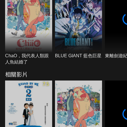
也沒察覺的情況下墜入愛河，心中藏著對彼此的心意
卻無法說出真相。兩人溫柔的謊言，終於漸漸改變國
家的未來…。
ChaO，我代表人類跟
BLUE GIANT 藍色巨星
東離劍遊
人魚結婚了
相關影片
7.5