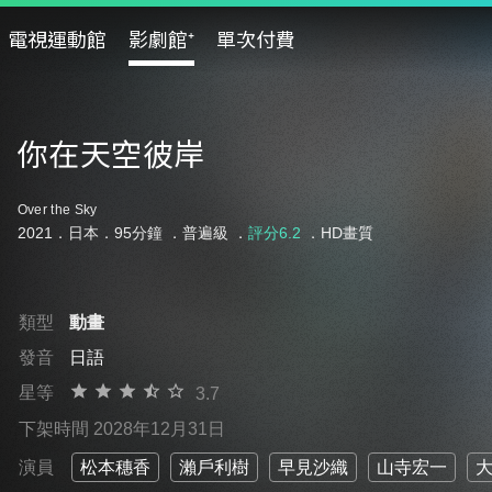
電視運動館
影劇館⁺
單次付費
你在天空彼岸
Over the Sky
2021．日本．95分鐘 ．
普遍級
．
評分6.2
．HD畫質
類型
動畫
發音
日語
星等
3.7
下架時間 2028年12月31日
演員
松本穗香
瀨戶利樹
早見沙織
山寺宏一