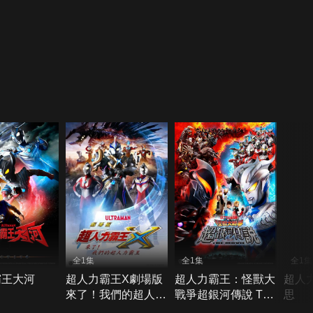
全1集
全1集
全1集
霸王大河
超人力霸王X劇場版
超人力霸王：怪獸大
超人
來了！我們的超人力
戰爭超銀河傳說 The
思
霸王
Movie