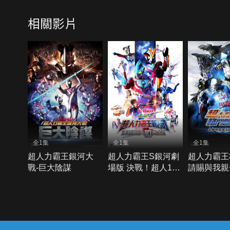
相關影片
全1集
全1集
全1集
超人力霸王銀河大
超人力霸王S銀河劇
超人力霸王
戰-巨大陰謀
場版 決戰！超人10
請賜與我親
勇士
量-SP
{{notifyMsg}}