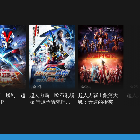
全1集
全1集
全25
霸王勝利：超
超人力霸王歐布劇場
超人力霸王銀河大
超人
SP
版 請賜予我羈絆的
戰：命運的衝突
力量！