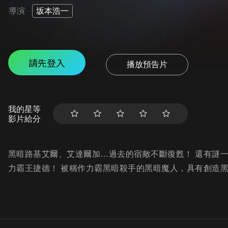
導演
坂本浩一
請先登入
播放預告片
我的星等
影片給分
黑暗路基艾爾、艾達爾加…過去的宿敵不斷復甦！ 還有謎一
力霸王捷德！ 被稱作力霸黑暗殺手的黑暗魔人，具有創造