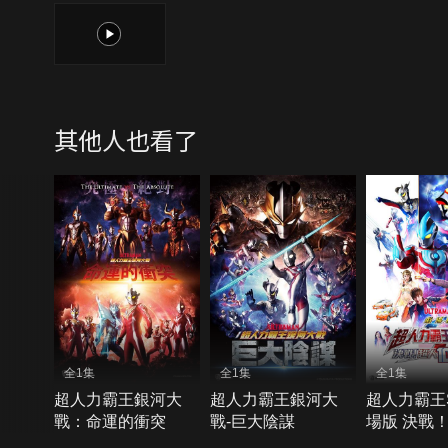
1
其他人也看了
全1集
全1集
全1集
超人力霸王銀河大
超人力霸王銀河大
超人力霸王
戰：命運的衝突
戰-巨大陰謀
場版 決戰！
勇士