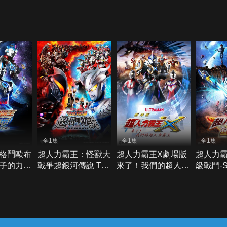
全1集
全1集
全1集
格鬥歐布
超人力霸王：怪獸大
超人力霸王X劇場版
超人力
子的力
戰爭超銀河傳說 The
來了！我們的超人力
級戰鬥-
Movie
霸王