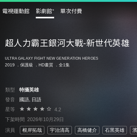
電視運動館
影劇館⁺
單次付費
超人力霸王銀河大戰-新世代英雄
ULTRA GALAXY FIGHT NEW GENERATION HEROES
2019 ．
保護級
．HD畫質 ．全1集
類型
特攝英雄
發音
國語, 日語
星等
4.2
下架時間
2026年10月29日
演員
根岸拓哉
宇治清高
高橋健介
石黑英雄