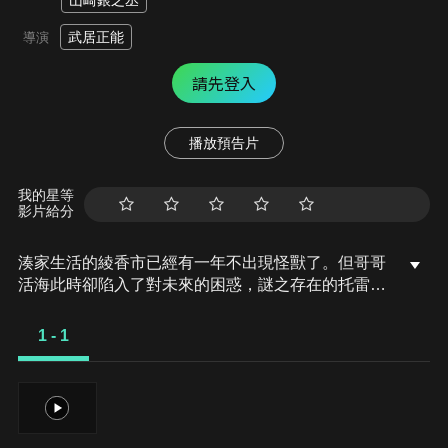
山崎銀之丞
武居正能
導演
請先登入
播放預告片
我的星等
影片給分
湊家生活的綾香市已經有一年不出現怪獸了。但哥哥
活海此時卻陷入了對未來的困惑，謎之存在的托雷基
亞也用邪惡的力量入侵了他封閉的內心。為了阻止怪
獸黑蜧，勇海和小陸分別變身成了超人力霸王布魯和
1 - 1
捷德迎擊。最終家族能否和睦如初，而托雷基亞又是
何方神聖，目的又是為何呢？ 現在讓我們用羈絆之力
呼喚奇蹟…
1