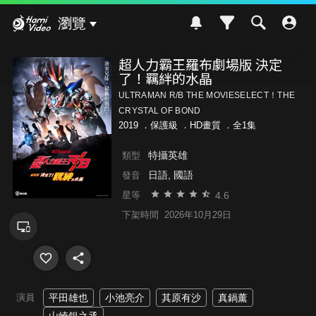
Hami Video
瀏覽
超人力霸王羅布劇場版 決定
了！羈絆的水晶
ULTRAMAN R/B THE MOVIESELECT！THE
CRYSTAL OF BOND
2019 ．
保護級
．HD畫質 ．全1集
特攝英雄
類型
日語, 國語
發音
4.6
星等
下架時間
2026年10月29日
演員
平田雄也
小池亮介
其原有沙
真鍋薰