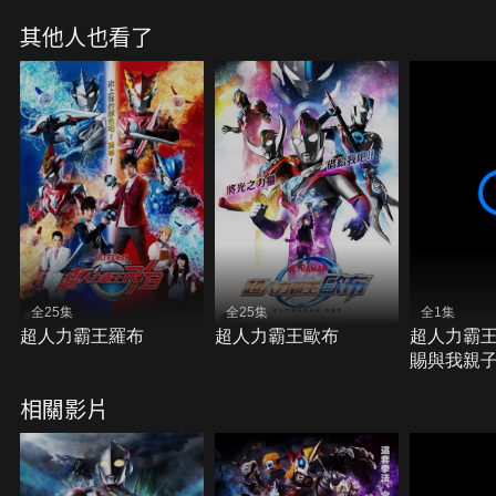
其他人也看了
全25集
全25集
全1集
超人力霸王羅布
超人力霸王歐布
超人力霸王
賜與我親子
相關影片