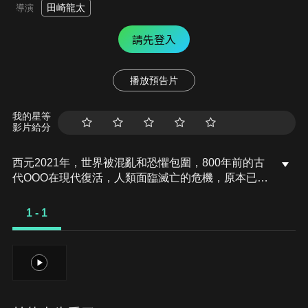
田崎龍太
導演
請先登入
播放預告片
我的星等
影片給分
西元2021年，世界被混亂和恐懼包圍，800年前的古
代OOO在現代復活，人類面臨滅亡的危機，原本已經
踏上旅程的火野映司又回來了，以反抗軍的身分和後
藤慎太郎、伊達明、泉比奈等人並肩作戰。火野映司
1 - 1
和安酷究竟能不能再次相見呢？為了阻止800年前的
王毀滅世界，假面騎士OOO再度挺身而戰…
1