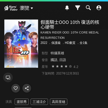
Hami Video
瀏覽
假面騎士OOO 10th 復活的核
心硬幣
KAMEN RIDER OOO: 10TH CORE MEDAL
RESURRECTION
2022 ．
保護級
．HD畫質 ．全1集
特攝英雄
類型
國語, 日語
發音
4.2
星等
下架時間
2027年12月30日
演員
渡部秀
三浦涼介
高田里穂