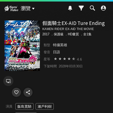
Hami Video
瀏覽
假面騎士EX-AID Ture Ending
KAMEN RIDER EX-AID THE MOVIE
2017 ．
保護級
．HD畫質 ．全1集
特攝英雄
類型
日語
發音
4.6
星等
下架時間
2028年03月30日
演員
飯島寛騎
瀨戶利樹