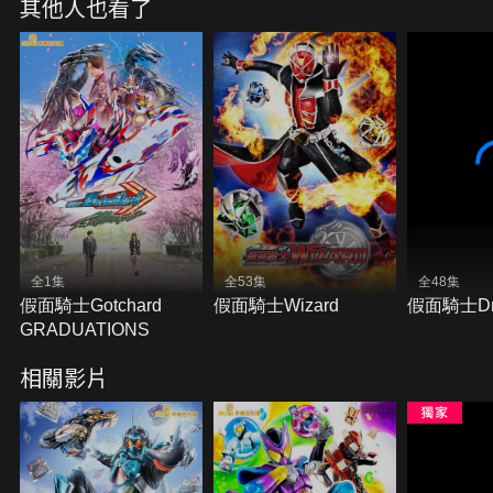
其他人也看了
種謎題，也和電視版系列篇章有緊密關聯，你能夠解
開所有謎題嗎？前往電影院體會前所未有的驚人發展
吧！
全1集
全53集
全48集
假面騎士Gotchard
假面騎士Wizard
假面騎士Dr
GRADUATIONS
相關影片