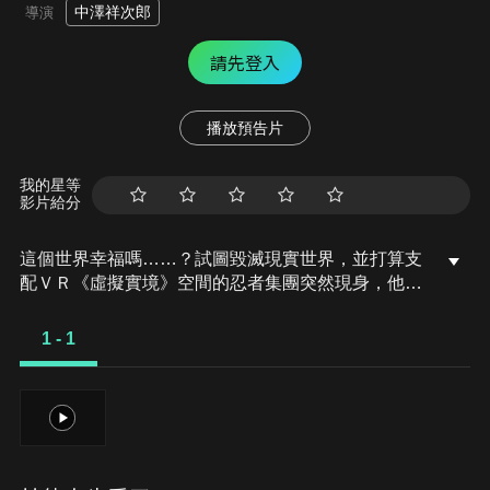
中澤祥次郎
導演
請先登入
播放預告片
我的星等
影片給分
這個世界幸福嗎……？試圖毀滅現實世界，並打算支
配ＶＲ《虛擬實境》空間的忍者集團突然現身，他們
準備要創造可以讓所有人從絕望中解放的「永遠的天
堂」。「即將消失的渺小生命」「忍者假面騎士」
1 - 1
「光之手裏劍」「夢境大運動會」「生化攻擊」
「Pipupepo恐慌」「I am God」「幻夢VR」「最強
的最終頭目」──永夢一行人打倒了陸續襲擊而來的
1
衝擊，究竟他們能不能改變命運呢！？「醫療」和
「遊戲」──帶有異色元素的假面騎士將在電影中迎
來真正的結局。本故事為真結局，散布在電影中的各