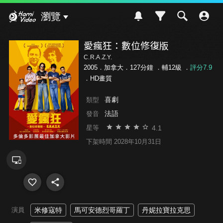
Hami Video
瀏覽
愛瘋狂：數位修復版
C.R.A.Z.Y.
2005．加拿大．127分鐘 ．
輔12級
．
評分7.9
．HD畫質
喜劇
類型
法語
發音
4.1
星等
下架時間 2028年10月31日
演員
米修寇特
馬可安德烈哥羅丁
丹妮拉寶拉克思