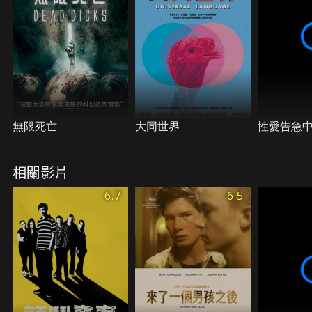
無限死亡
大同世界
性愛告急
相關影片
6.7
6.5