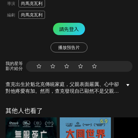
尚馬克瓦利
導演
尚馬克瓦利
編劇
請先登入
播放預告片
我的星等
影片給分
查克出生於魁北克傳統家庭，父親表面嚴厲、心中卻
對他疼愛有加。然而，查克發現自己顯然不是父親所
企盼的男子漢。查克深愛父親，只能埋藏自我以符合
父親期望。當街坊間盛傳查克喜歡同性時，查克父親
其他人也看了
難以接受，父子倆面臨了痛苦的抉擇。查克能改變父
親的想法嗎？他們還能重拾過去父子情深的歡樂時光
6.9
嗎？