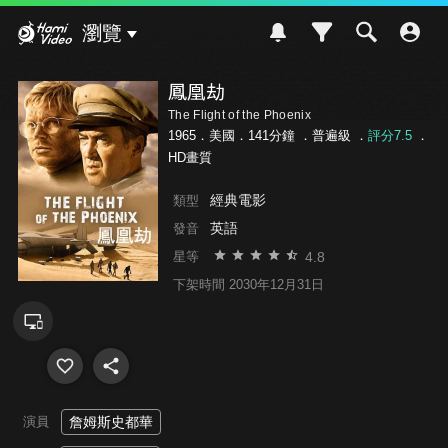
Hami Video
瀏覽
鳳凰劫
The Flight of the Phoenix
1965．美國．141分鐘 ．
普遍級
．
評分7.5
．
HD畫質
經典電影
類型
英語
發音
4.8
星等
下架時間 2030年12月31日
演員
詹姆斯史都華