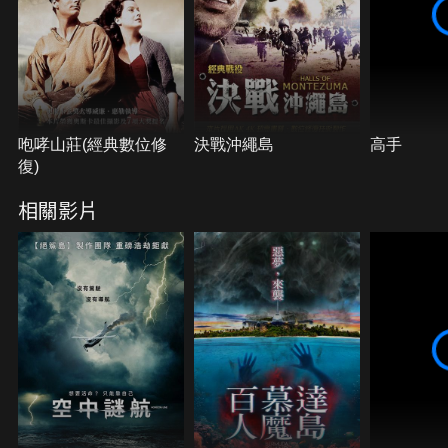
與設計師之間的嚴重衝突…
咆哮山莊(經典數位修
決戰沖繩島
高手
復)
相關影片