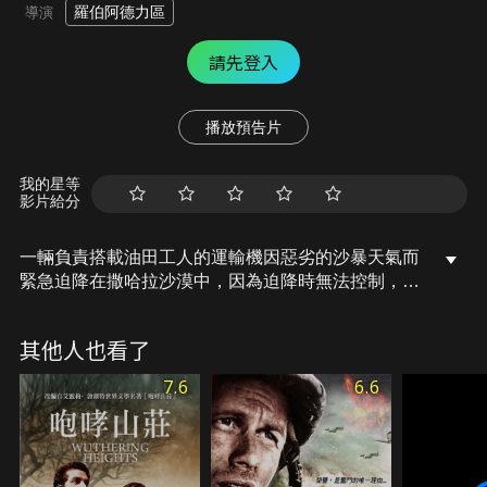
羅伯阿德力區
導演
請先登入
播放預告片
我的星等
影片給分
一輛負責搭載油田工人的運輸機因惡劣的沙暴天氣而
緊急迫降在撒哈拉沙漠中，因為迫降時無法控制，飛
機的機身多處受損，無法再次起飛，機長用盡一切辦
法也無法以通訊設備聯絡救援人員。機上還有不到十
其他人也看了
二名乘客。正在無計可施之際，其中的一名乘客稱自
己是飛機設計師，他提出了一個建議，就是把還沒有
7.6
6.6
收到損壞的機翼從機身上拆卸下來，然後以它為基礎
造一個小型飛機，以便在他們的食物和水耗盡之前逃
出沙漠。不料在人合力重建飛機時，災難事件又一波
接一波地發生，一再打擊他們的信心，也引起了機長