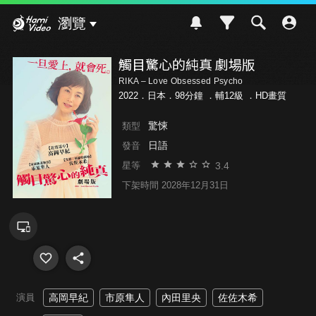
Hami Video
瀏覽
觸目驚心的純真 劇場版
RIKA – Love Obsessed Psycho
2022．日本．98分鐘 ．
輔12級
．HD畫質
驚悚
類型
日語
發音
3.4
星等
下架時間 2028年12月31日
演員
高岡早紀
市原隼人
內田里央
佐佐木希