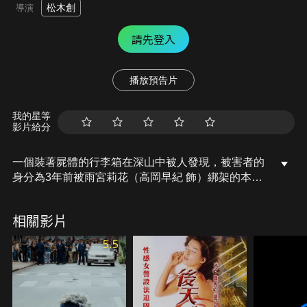
松木創
導演
請先登入
播放預告片
我的星等
影片給分
一個裝著屍體的行李箱在深山中被人發現，被害者的
身分為3年前被雨宮莉花（高岡早紀 飾）綁架的本間
隆雄。警視廳搜查一課的奧山次郎（市原隼人 飾），
化名在交友軟體成功誘騙出逃亡中的莉花，卻漸漸迷
相關影片
戀上「純愛怪物」莉花。奧山的未婚妻同時也是追查
莉花的警察青木孝子（內田理央 飾），因擔心奧山的
5.5
安危，和前輩梅本尚美（佐佐木希 飾）一同前往他的
住處……。