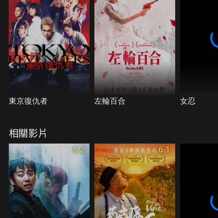
東京復仇者
左輪百合
女忍
相關影片
6.2
6.1