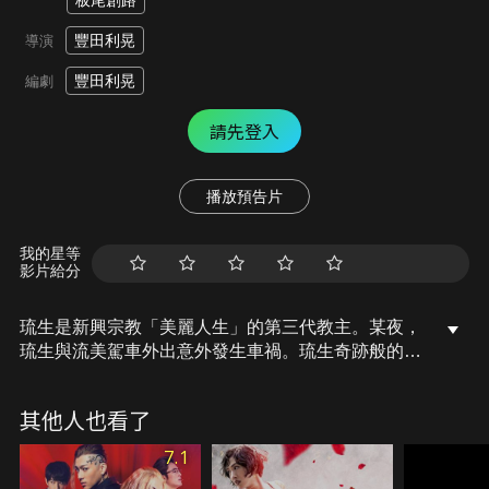
板尾創路
豐田利晃
導演
豐田利晃
編劇
請先登入
播放預告片
我的星等
影片給分
琉生是新興宗教「美麗人生」的第三代教主。某夜，
琉生與流美駕車外出意外發生車禍。琉生奇跡般的輕
傷，流美則重創徘徊在生死邊緣。琉生的家人為掩蓋
車禍事實四處奔走，琉生則在保鏢的陪同前往南海的
其他人也看了
孤島避風頭。車禍讓琉生第一次如此貼近死亡，也讓
他開始思考生存的意義，於是毅然決然決定離開「美
7.1
麗人生」…