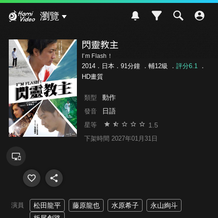
Hami Video
瀏覽
閃靈教主
I’m Flash！
2014．日本．91分鐘 ．
輔12級
．
評分6.1
．
HD畫質
動作
類型
日語
發音
1.5
星等
下架時間 2027年01月31日
演員
松田龍平
藤原龍也
水原希子
永山絢斗