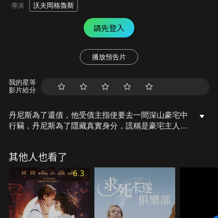
沃夫岡格魯斯
導演
請先登入
播放預告片
我的星等
影片給分
丹尼斯為了還債，他受債主指使要去一間深山豪宅中
行竊，丹尼斯為了隱藏真實身分，謊稱是豪宅主人雷
蒙的看護，想要騙過雷蒙的孫女。眼看丹尼斯計畫要
成功之際，突如其來的暴風雪打亂了一切計畫，雷蒙
其他人也看了
能阻止丹尼斯的搶劫計畫並且守護孫女夏洛特的安危
嗎？化身為假看護的丹尼斯，能逃過「難搞阿公」雷
6.3
蒙的糾纏嗎？而一心只想離開大宅的夏洛特，能識破
假看護的真目的嗎？困於暴風雪中的三人各懷鬼胎，
爆笑有趣的諜對諜即將展開！