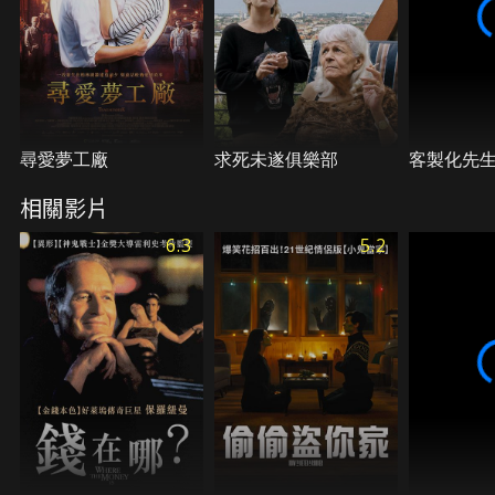
尋愛夢工廠
求死未遂俱樂部
客製化先
相關影片
6.3
5.2