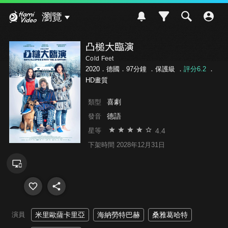
Hami Video
瀏覽
凸槌大臨演
Cold Feet
2020．德國．97分鐘 ．
保護級
．
評分6.2
．
HD畫質
喜劇
類型
德語
發音
4.4
星等
下架時間 2028年12月31日
演員
米里歐薩卡里亞
海納勞特巴赫
桑雅葛哈特