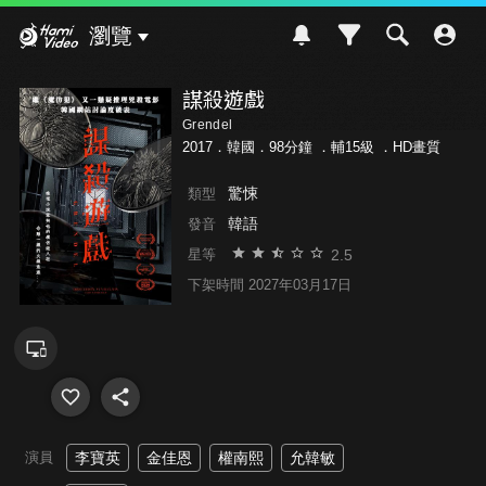
Hami Video
瀏覽
謀殺遊戲
Grendel
2017．韓國．98分鐘 ．
輔15級
．HD畫質
驚悚
類型
韓語
發音
2.5
星等
下架時間 2027年03月17日
演員
李寶英
金佳恩
權南熙
允韓敏