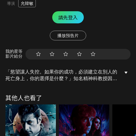
允韓敏
導演
請先登入
播放預告片
我的星等
影片給分
「慾望讓人失控。如果你的成功，必須建立在別人的
死亡身上，你的選擇是什麼？」知名精神科教授因為
某個小說中的謀殺遊戲遇害，作家卻因可能的成功機
會隱瞞實情，結果他的作品反遭社會輿論批評抄襲真
其他人也看了
實新聞事件，讓他的生活翻天覆地。一個月後，收到
恐嚇信的作家，遇見了那個知道一切真相的神秘女
人....