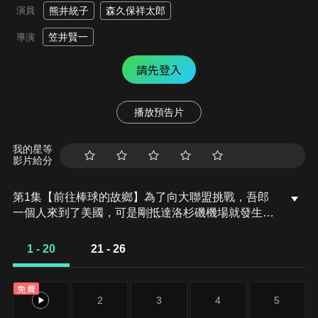
演員
熊井統子
森久保祥太郎
笠井賢一
導演
請先登入
播放預告片
我的星等
影片給分
第1集【前往棒球的故鄉】為了向大聯盟挑戰，吾郎
一個人來到了美國，可是剛抵達洛杉磯機場就發生狀
況。這時出現幫助他的是和吾郎一樣來美國參加入團
測試的八木沼。
1 - 20
21 - 26
免費
1
2
3
4
5