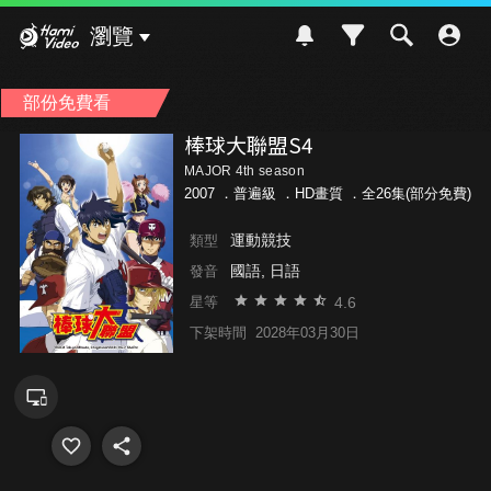
Hami Video
瀏覽
部份免費看
棒球大聯盟S4
MAJOR 4th season
2007 ．
普遍級
．HD畫質 ．全26集(部分免費)
運動競技
類型
國語, 日語
發音
4.6
星等
下架時間
2028年03月30日