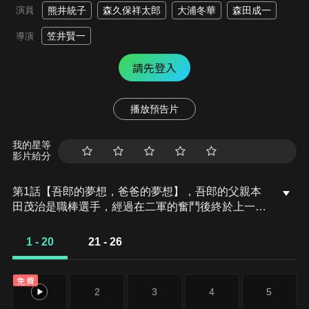
演員
熊井統子
森久保祥太郎
大浦冬華
森田成一
笠井賢一
導演
請先登入
播放預告片
我的星等
影片給分
第1話【吾郎的夢想，爸爸的夢想】，吾郎的父親本
田茂治是職棒選手，經過在二軍的奮鬥後終於上一
軍，而且首次出場就展現無比的實力，但妻子千秋體
弱多病不久就離開人世，茂治埋首練習中，卻因腰部
1 - 20
21 - 26
受傷退居二軍，就快升回一軍時，又練傷手肘韌帶，
因而萌生退意，好友茂野不願見他如此喪志，給他出
免費
了一個續留的主意…
1
2
3
4
5