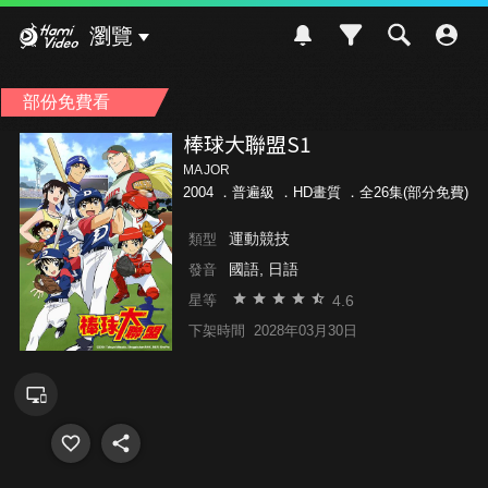
Hami Video
瀏覽
部份免費看
棒球大聯盟S1
MAJOR
2004 ．
普遍級
．HD畫質 ．全26集(部分免費)
運動競技
類型
國語, 日語
發音
4.6
星等
下架時間
2028年03月30日