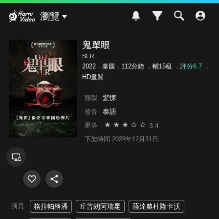
Hami Video
瀏覽
鬼單眼
SLR
2022．泰國．112分鐘 ．
輔15級
．
評分6.7
．
HD畫質
驚悚
類型
泰語
發音
3.4
星等
下架時間 2028年12月31日
演員
格拉帕格潘
丘普朗阿瑞昆
薩達農杜隆卡沃