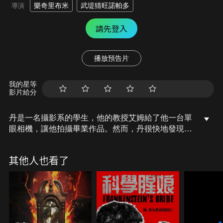
樂奇里布米
武堤猜旺諾帕多
導演
請先登入
播放預告片
我的星等
影片給分
丹是一名攝影系的學生，他的教授艾姆給了他一台單
眼相機，讓他拍攝畢業作品。然而，丹很快地發現這
其實是魔鬼給他的考驗，他無法逃脫，只能選擇臣服
或者反擊……。
其他人也看了