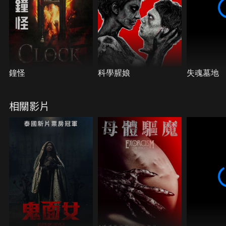
鐘怪
科學腥娘
失魂墓地
相關影片