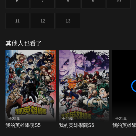
6
7
8
9
10
11
12
13
其他人也看了
全25集
全25集
全21集
我的英雄學院S5
我的英雄學院S6
我的英雄學