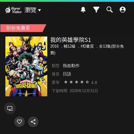
Hami Video
瀏覽
部份免費看
我的英雄學院S1
2016 ．
輔12級
．HD畫質 ．全13集(部分免
費)
熱血動作
類型
日語
發音
4.8
星等
下架時間
2026年12月31日