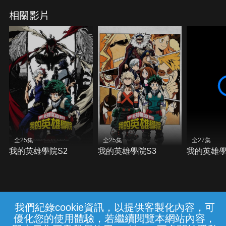
相關影片
全25集
全25集
全27集
我的英雄學院S2
我的英雄學院S3
我的英雄學
我們紀錄cookie資訊，以提供客製化內容，可
{{notifyMsg}}
優化您的使用體驗，若繼續閱覽本網站內容，
常見問題
線上客服
服務條款
隱私權保護