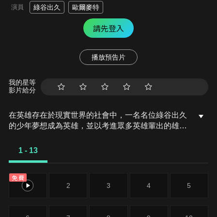
演員
綠谷出久
歐爾麥特
請先登入
播放預告片
我的星等
影片給分
在英雄存在於現實世界的社會中，一名名位綠谷出久
的少年夢想成為英雄，並以考進眾多英雄輩出的雄英
高中，然而出久卻是沒有特異體質的無個性，儘管如
此出久依然不放棄希望，就算被同學嘲笑也不改志
1 - 13
向。就在某一天，出久意外地與自己憧憬已久的英雄
──歐爾麥特相遇了……
免費
1
2
3
4
5