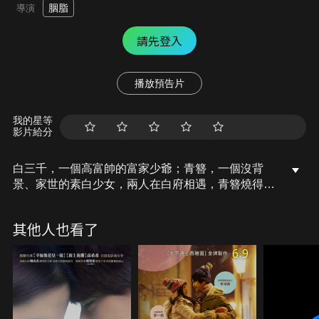
胭脂
導演
請先登入
播放預告片
我的星等
影片給分
白三千，一個高富帥的富家少爺；青簪，一個沒背
景、家世的素白少女，兩人在白府相遇，青簪燒得一
手好菜，不但擄獲了白三千的胃，更擄獲了他的心。
青簪想要出府追求她的夢想：當一名警察，卻被白三
其他人也看了
千百般阻撓，只為將她留在自己身邊······究竟兩人的
戀愛故事將如何發展呢？
6.9