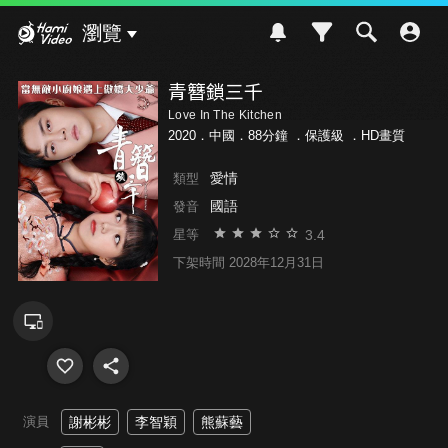
Hami Video
瀏覽
青簪鎖三千
Love In The Kitchen
2020．中國．88分鐘 ．
保護級
．HD畫質
愛情
類型
國語
發音
3.4
星等
下架時間 2028年12月31日
演員
謝彬彬
李智穎
熊蘇藝