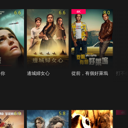
6.6
6.6
8.0
爆你
邊城婦女心
從前，有個好萊塢
打不
6.9
5.8