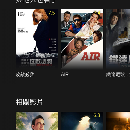
7.5
7.4
攻敵必救
AIR
鐵達尼號：
相關影片
6.3