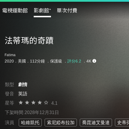
電視運動館
影劇館⁺
單次付費
法蒂瑪的奇蹟
Fatima
2020．美國．112分鐘 ．
保護級
．
評分6.2
．4K
類型
劇情
發音
英語
星等
4.1
下架時間 2028年12月31日
演員
哈維凱托
索尼婭布拉加
喬昆迪艾曼達
史蒂