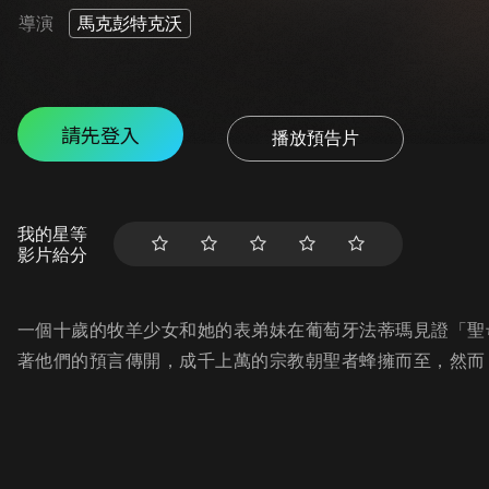
導演
馬克彭特克沃
請先登入
播放預告片
我的星等
影片給分
一個十歲的牧羊少女和她的表弟妹在葡萄牙法蒂瑪見證「聖
著他們的預言傳開，成千上萬的宗教朝聖者蜂擁而至，然而