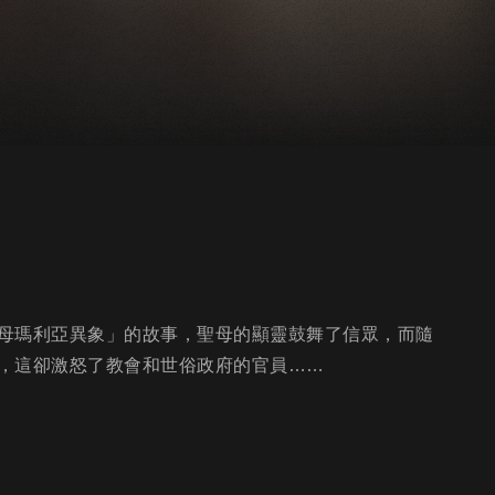
母瑪利亞異象」的故事，聖母的顯靈鼓舞了信眾，而隨
，這卻激怒了教會和世俗政府的官員……