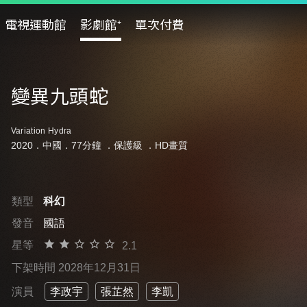
電視運動館
影劇館⁺
單次付費
變異九頭蛇
Variation Hydra
2020．中國．77分鐘 ．
保護級
．HD畫質
類型
科幻
發音
國語
星等
2.1
下架時間 2028年12月31日
演員
李政宇
張芷然
李凱