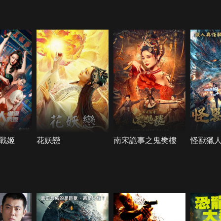
戰姬
花妖戀
南宋詭事之鬼樊樓
怪獸獵