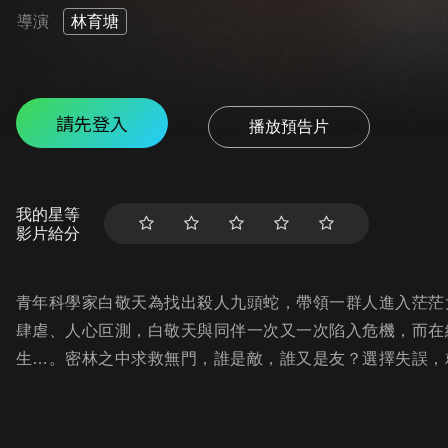
導演
林育塘
請先登入
播放預告片
我的星等
影片給分
青年科學家白敬天為找出殺人九頭蛇，帶領一群人進入茫茫
肆虐、人心叵測，白敬天與同伴一次又一次陷入危機，而在
生…。密林之中求救無門，誰是敵，誰又是友？選擇失誤，