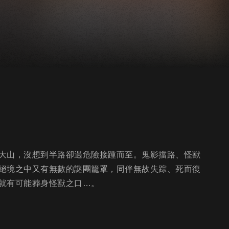
大山，沒想到半路卻遇危險接踵而至。鬼影擋路、怪獸
絕境之中又有無數的謎團籠罩，同伴無故失踪、死而復
就有可能葬身怪獸之口…。