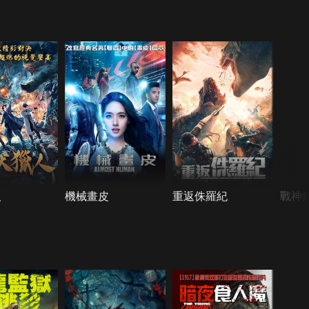
人
機械畫皮
重返侏羅紀
戰神