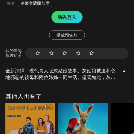
史蒂文薩爾加度
導演
請先登入
播放預告片
我的星等
影片給分
全新演繹，現代真人版灰姑娘故事。灰姑娘被迫和心
地邪惡的後母和兩位姊姊一同生活。儘管如此，灰姑
娘從日子中學習到愛、生活、並探索真實的自己。
其他人也看了
6.3