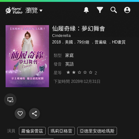
Hami Video
瀏覽
仙履奇緣：夢幻舞會
Cinderella
2018．美國．79分鐘 ．
普遍級
．HD畫質
家庭
類型
英語
發音
2
星等
下架時間 2028年12月31日
演員
蘿倫裴蕾茲
瑪莉亞格雷
亞德里安德哈瑪斯