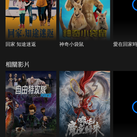
回家 知途迷返
神奇小袋鼠
愛在回家
相關影片