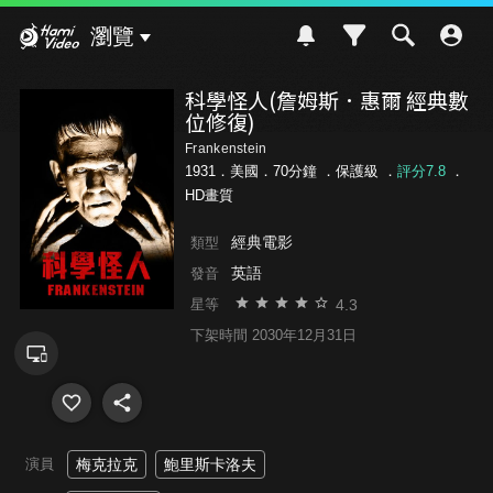
Hami Video
瀏覽
科學怪人(詹姆斯．惠爾 經典數
位修復)
Frankenstein
1931．美國．70分鐘 ．
保護級
．
評分7.8
．
HD畫質
經典電影
類型
英語
發音
4.3
星等
下架時間 2030年12月31日
演員
梅克拉克
鮑里斯卡洛夫