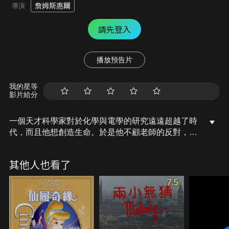
詹姆斯惠爾
導演
請先登入
播放預告片
我的星等
影片給分
一個天才科學家對於化學與電學的研究遠遠超越了時
代，而且他想創造生命。於是他不顧老師的反對，在
古堡中建立實驗室，企圖製作生命。科學家利用四處
拼湊的肢體，及從老師實驗室偷來的罪犯大腦，組合
其他人也看了
成一具屍體…
7.5