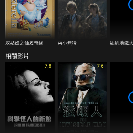
灰姑娘之仙履奇緣
兩小無猜
紐約地鐵
相關影片
7.8
7.6