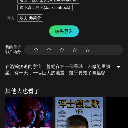
瓊安．亞歷山大(JoanAlexander)
傑克森．貝克(JacksonBeck)
戴夫·弗萊雪
導演
請先登入
我的星等
影片給分
在浩瀚無邊的宇宙，曾經存在一個星球，叫做氪里頓
星。有一天，一個巨大的地震，幾乎要毀了氪里頓星
球。一位在這星球上傑出的科學家，將他還是嬰兒的
小孩放入一艘太空船，在氪里頓星球爆炸前一刻，將
其他人也看了
太空船發射至地球。太空船飛過星光褶褶的太空，安
全降落在地球，載著珍貴的氪里頓星唯一倖存者。許
多年過去，這個小孩逐漸長大成人，他發現自己擁有
不可思議的力量，比子彈速度更快，比火車更有威
力，可以輕輕一跳就躍過一棟摩天大樓，這來自氪里
頓星球的嬰兒，現在已是鋼鐵英雄！為了能夠伺機而