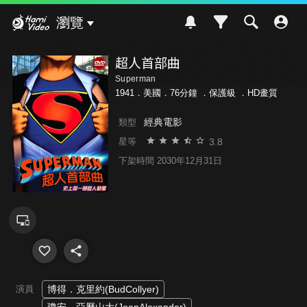
Hami Video
瀏覽
超人首部曲
Superman
1941．美國．76分鐘 ．
保護級
．HD畫質
經典電影
類型
3.8
星等
下架時間 2030年12月31日
演員
博得．克里約(BudCollyer)