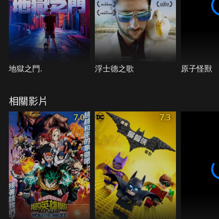
動，使出他神奇的力量，為了公理和正義的無止境戰
鬥，超人偽裝身分成為一位在大報社工作，舉止溫和
的記者：克拉克肯特。
地獄之門.
浮士德之歌
原子怪獸
相關影片
7.0
7.3