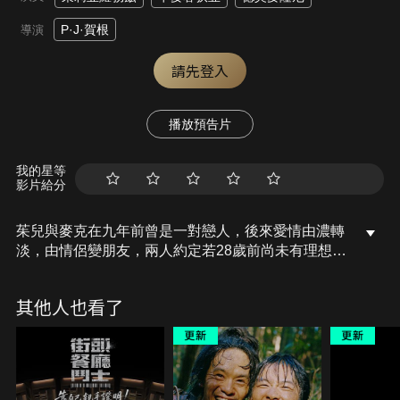
P·J·賀根
導演
請先登入
播放預告片
我的星等
影片給分
茱兒與麥克在九年前曾是一對戀人，後來愛情由濃轉
淡，由情侶變朋友，兩人約定若28歲前尚未有理想對
象，那兩人就結婚吧！這天麥克打電話來說他要結婚
了，對象是一位優柔依賴的富家千金並邀請茱兒當伴
其他人也看了
娘，茱兒頓時發覺自己錯過了好男人，當下決定要搶
回新郎。