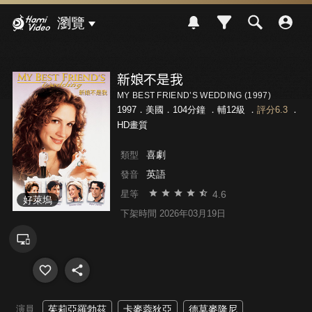
Hami Video
瀏覽
新娘不是我
MY BEST FRIEND’S WEDDING (1997)
1997．美國．104分鐘 ．
輔12級
．
評分6.3
．
HD畫質
喜劇
類型
英語
發音
4.6
星等
好萊塢
下架時間 2026年03月19日
演員
茱莉亞羅勃茲
卡麥蓉狄亞
德莫麥隆尼