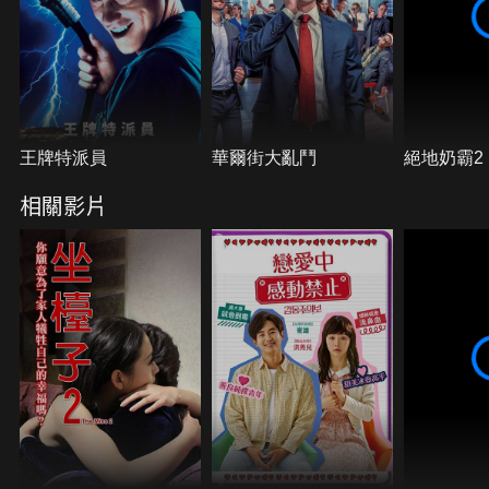
王牌特派員
華爾街大亂鬥
絕地奶霸2
相關影片