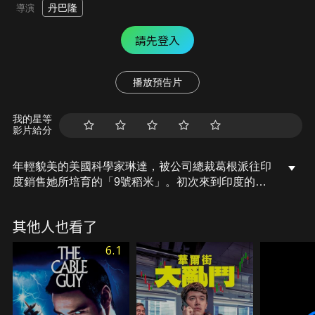
丹巴隆
導演
請先登入
播放預告片
我的星等
影片給分
年輕貌美的美國科學家琳達，被公司總裁葛根派往印
度銷售她所培育的「9號稻米」。初次來到印度的琳
達飽受文化衝擊，還好有當地年輕官僚威廉的協助，
讓她可以在那安心地邊研究邊銷售。此時，她遇到一
其他人也看了
位因繳不出學費而輟學的大學生羅傑，兩人在研究與
爭執過程中陷入熱戀，羅傑也幫她發現被派往印度的
6.1
醜陋內幕…。