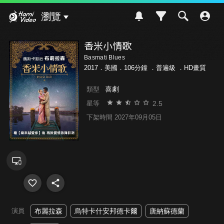
Hami Video
瀏覽
香米小情歌
Basmati Blues
2017．美國．106分鐘 ．
普遍級
．HD畫質
喜劇
類型
2.5
星等
下架時間 2027年09月05日
演員
布麗拉森
烏特卡什安邦德卡爾
唐納蘇德蘭