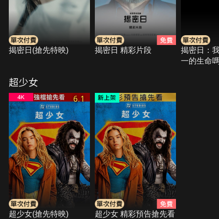
揭密日(搶先特映)
揭密日 精彩片段
揭密日：
一的生命
超少女
6.1
超少女(搶先特映)
超少女 精彩預告搶先看