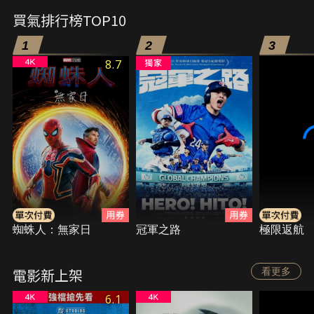
買氣排行榜TOP10
1
2
3
8.7
蜘蛛人：無家日
冠軍之路
極限返航
電影新上架
看更多
6.1