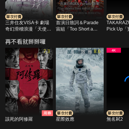
三井住友VISA卡 劇場
首演日致詞＆Parade
TAKARAZ
奇幻滑稽浪漫「天使的
宙組「Too Short a
Pick U
謊言」(2025年花組･東
Time to Fall in Love」
2026年
再不看就掰掰囉
京･千秋樂)
「VIVA! FESTA! 2026
TAKARAZ
in HAKATA」
新春Speci
7.3
8.6
該死的阿修羅
星際效應
無名弒2