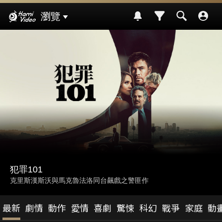
Hami Video
瀏覽
鬼上車(搶先特映)
美國超自然恐怖公路電影
最新
劇情
動作
愛情
喜劇
驚悚
科幻
戰爭
家庭
動