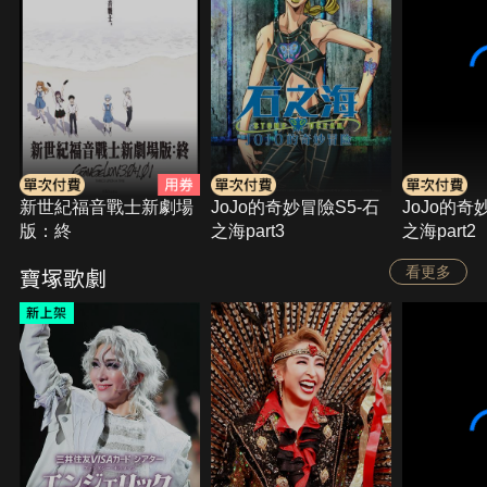
新世紀福音戰士新劇場
JoJo的奇妙冒險S5-石
JoJo的奇
版：終
之海part3
之海part2
寶塚歌劇
看更多