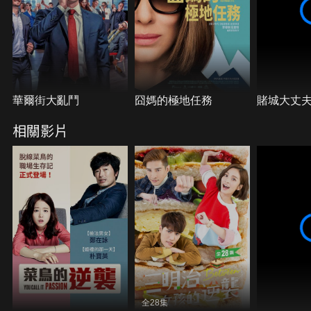
華爾街大亂鬥
囧媽的極地任務
賭城大丈
相關影片
全28集