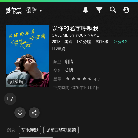
Hami Video
瀏覽
以你的名字呼喚我
CALL ME BY YOUR NAME
2018．美國．131分鐘 ．
輔15級
．
評分8.2
．
HD畫質
劇情
類型
英語
發音
4.7
星等
好萊塢
下架時間 2026年10月31日
演員
艾米漢默
堤摩西柴勒梅德