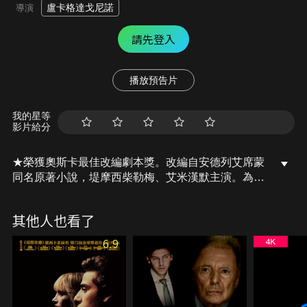
盧卡格達戈尼諾
導演
請先登入
播放預告片
我的星等
影片給分
★榮獲奧斯卡最佳改編劇本獎。改編自安德列艾席蒙
同名原著小說，堤摩西柴勒梅、艾米漢默主演。為時
六週的愛情，為一生留下印記，義大利里維埃拉這年
的夏天，比過往15年還要炫目。
其他人也看了
6.9