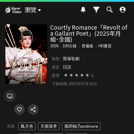
Hami Video
瀏覽
Courtly Romance「Revolt of
a Gallant Poet」(2025年月
組･全國)
2026．100分鐘 ．
普遍級
．HD畫質
寶塚歌劇
類型
日語
發音
5
星等
下架時間 2027年07月31日
演員
鳳月杏
天紫珠李
風間柚乃andmore