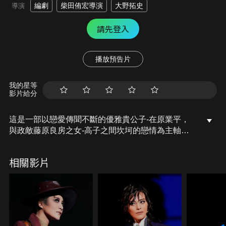
編劇
柴田侑宏導演
大野拓史
導演
請先登入
播放預告片
我的星等
影片給分
這是一部以戀愛傳聞不斷的優雅貴公子-在原業平，
與政敵藤原良房之女-高子之間坎坷的戀情為主軸，
兼具優美奢華與輕妙灑脫，描繪出平安貴族世界的新
風潮王朝繪卷。本劇將古典文學《伊勢物語》的世界
相關影片
在現代重繪，作為一部充滿雄心的作品於2001年首
演，其強烈卻又無奈的戀情模樣感動了無數觀眾。這
部名作現在終於迎來了萬眾期待的復刻。平安時代初
期，京都。在原業平(鳳月杏)是位以卓越歌才與俊美
外貌聞名遐邇的朝廷公子。這位當代第一的貴公子，
其心之所向的，是宮中掌握實權的藤原氏千金—藤原