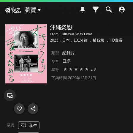
Hami Video
瀏覽
沖繩炙戀
From Okinawa With Love
2023．日本．101分鐘 ．
輔12級
．HD畫質
紀錄片
類型
日語
發音
4.8
星等
下架時間 2029年12月31日
演員
石川真生