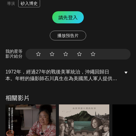
砂入博史
導演
請先登入
播放預告片
我的星等
影片給分
1972年，經過27年的戰後美軍統治，沖繩回歸日
本。年輕的攝影師石川真生在為美國黑人軍人提供娛
樂的場所擔任調酒師的同時，也拿起相機記錄下來了
所見的時代。半世紀後，她回顧了過去自己親身經歷
相關影片
的戀愛傳奇，並探究其中的歷史、政治、種族歧視和
女性賦權主題。