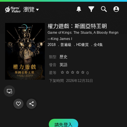
Hami Video
瀏覽
權力遊戲：斯圖亞特王朝
Game of Kings: The Stuarts, A Bloody Reign
—King James I
2018 ．
普遍級
．HD畫質 ．全4集
歷史
類型
英語
發音
0
星等
下架時間
2026年12月31日
請先登入