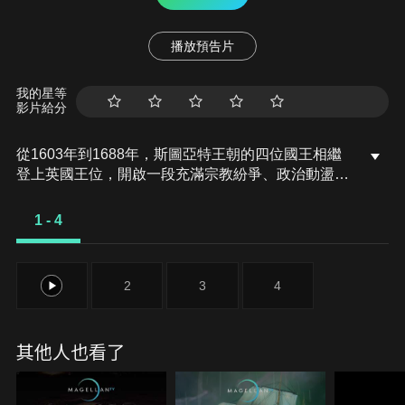
播放預告片
我的星等
影片給分
從1603年到1688年，斯圖亞特王朝的四位國王相繼
登上英國王位，開啟一段充滿宗教紛爭、政治動盪與
血腥鬥爭的時代。本系列以劇情片般的重建畫面與深
度史料，重新解讀這段被權力、信仰與背叛撕裂的年
1 - 4
代，也讓我們見證一個王朝的興衰，如何形塑現代英
國。蘇格蘭的詹姆士六世繼承伊莉莎白一世王位，成
為英格蘭國王詹姆士一世，開啟統一王朝。然而，他
1
2
3
4
的統治充滿動盪，宗教與權力衝突接踵而來。
其他人也看了