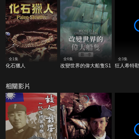
全1集
全6集
全3集
化石獵人
改變世界的偉大船隻S1
狂人希特
相關影片