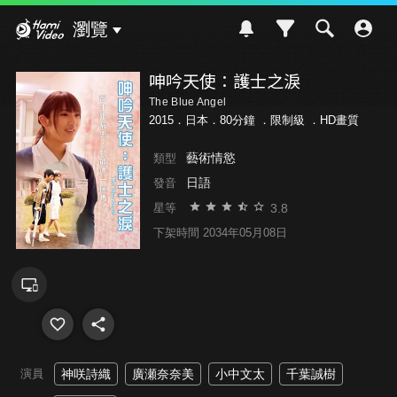
Hami Video
瀏覽
呻吟天使：護士之淚
The Blue Angel
2015．日本．80分鐘 ．
限制級
．HD畫質
藝術情慾
類型
日語
發音
3.8
星等
下架時間 2034年05月08日
演員
神咲詩織
廣瀬奈奈美
小中文太
千葉誠樹