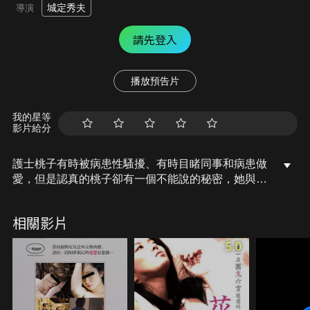
城定秀夫
導演
請先登入
播放預告片
我的星等
影片給分
護士桃子有時被病患性騷擾、有時目睹同事和病患做
愛，但是認真的桃子卻有一個不能說的秘密，她與二
階堂醫生之間的婚外情。明知這段感情不可能修成正
果，桃子卻拒絕不了二階堂對自己的渴求。某日，桃
相關影片
子上班途中目睹交通意外，將意外中身受重傷的大學
生達也帶到工作的醫院，兩人之間的距離也漸漸縮
5.0
短。