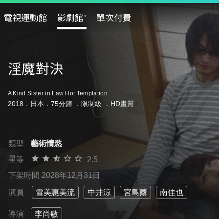
電視運動館
影劇館⁺
單次付費
淫魔對決
A Kind Sister in Law Hot Temptation
2018．日本．75分鐘 ．
限制級
．HD畫質
類型
藝術情慾
星等
2.5
下架時間 2028年12月31日
演員
雪美惠美流
中井涼
宮島薰
南佳也
導演
李尚敏