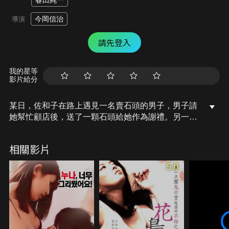
春田純一
今岡信治
導演
請先登入
我的星等
影片給分
某日，佐和子在路上遇見一名賣石頭的男子，男子請
她幫忙顧店後，送了一顆石頭給她作為謝禮。另一方
面，女兒康子和默默無聞的音樂人交往，並瞞著父母
辭掉了正職到小酒吧工作。得知此事後的佐知子因擔
相關影片
心女兒而前往其住處，兩人因而起了爭執。突然間雷
聲大作，房間變得昏暗不已，燈再亮起時，卻交換了
5.0
身體……