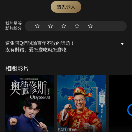
請先登入
我的星等
影片給分
這集阿Q們討論百年不敗的話題！
沒有對錯、愛怎麼吃就怎麼吃！
一、這些食物你是筷子派、湯匙派、叉子派?
相關影片
二、這些食物到底是要拌還是不要拌？
三、食物流派
我知道這集吵到不行！
但是好好聊也好無聊啊～
阿Q們：Shine、肚子痛、崇崇、詹皇
主持人：Ariel
有任何好玩、好聊的主題或是商業合作都歡迎投稿至