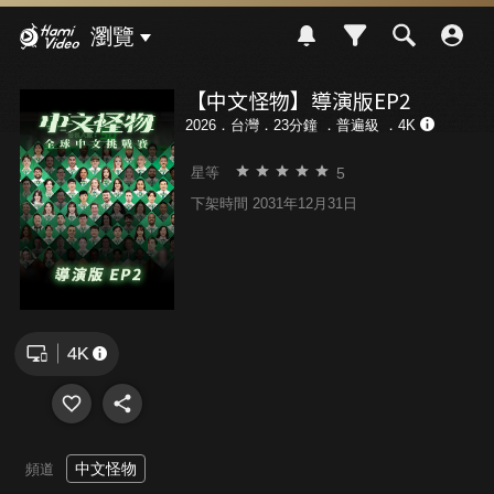
Hami Video
瀏覽
【中文怪物】導演版EP2
2026．台灣．23分鐘 ．
普遍級
．4K
5
星等
下架時間 2031年12月31日
中文怪物
頻道