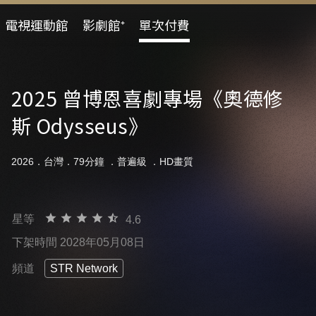
電視運動館
影劇館⁺
單次付費
2025 曾博恩喜劇專場《奧德修
斯 Odysseus》
2026．台灣．79分鐘 ．
普遍級
．HD畫質
星等
4.6
下架時間 2028年05月08日
頻道
STR Network