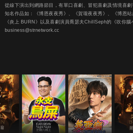
從線下演出到網路節目，有單口喜劇、冒犯喜劇及情境喜劇
知名作品如：《博恩夜夜秀》、《賀瓏夜夜秀》、《博恩站
《炎上 BURN》以及喜劇演員喬瑟夫ChillSeph的《
business@strnetwork.cc