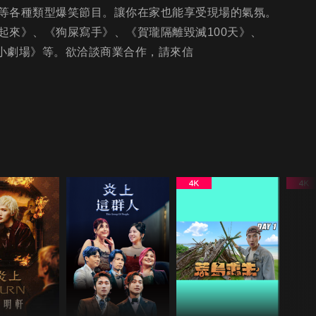
等各種類型爆笑節目。讓你在家也能享受現場的氣氛。
起來》、《狗屎寫手》、《賀瓏隔離毀滅100天》、
吹你腦小劇場》等。欲洽談商業合作，請來信