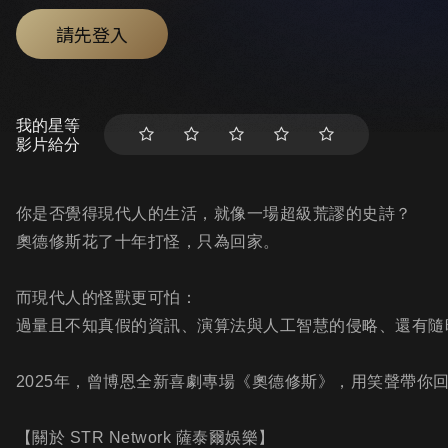
請先登入
我的星等
影片給分
你是否覺得現代人的生活，就像一場超級荒謬的史詩？
奧德修斯花了十年打怪，只為回家。
而現代人的怪獸更可怕：
過量且不知真假的資訊、演算法與人工智慧的侵略、還有隨
2025年，曾博恩全新喜劇專場《奧德修斯》，用笑聲帶你
【關於 STR Network 薩泰爾娛樂】