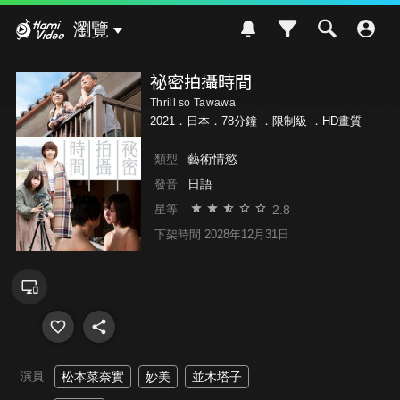
Hami Video
瀏覽
祕密拍攝時間
Thrill so Tawawa
2021．日本．78分鐘 ．
限制級
．HD畫質
藝術情慾
類型
日語
發音
2.8
星等
下架時間 2028年12月31日
演員
松本菜奈實
妙美
並木塔子