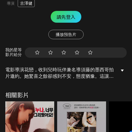
古澤健
導演
請先登入
播放預告片
我的星等
影片給分
電影導演花戀，收到兒時玩伴兼名導須藤的墨西哥拍
片邀約。她驚喜之餘卻感到不安，態度猶豫。這讓曾
被花戀鼓勵要活得自由的摯友綾，對她的含糊其辭感
到不滿，兩人的友誼也因此面臨考驗。
相關影片