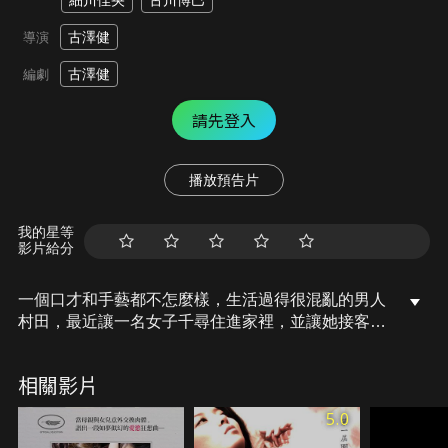
細川佳央
古川博巳
古澤健
導演
古澤健
編劇
請先登入
播放預告片
我的星等
影片給分
一個口才和手藝都不怎麼樣，生活過得很混亂的男人
村田，最近讓一名女子千尋住進家裡，並讓她接客以
維持生計。然而，由於欠繳房租，他被房東逼迫著要
搬出公寓。某天，公寓裡搬進了一對情侶，村田的生
相關影片
活開始逐漸陷入不可思議的境地…
5.0