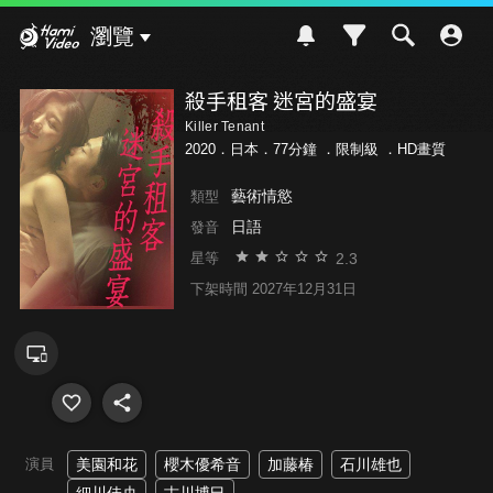
Hami Video
瀏覽
殺手租客 迷宮的盛宴
Killer Tenant
2020．日本．77分鐘 ．
限制級
．HD畫質
藝術情慾
類型
日語
發音
2.3
星等
下架時間 2027年12月31日
演員
美園和花
櫻木優希音
加藤椿
石川雄也