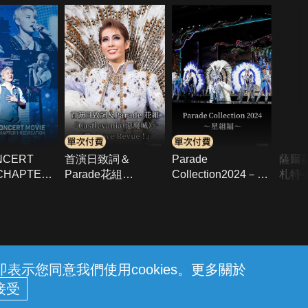
NCERT
首演日致詞＆
Parade
薩爾
CHAPTER
Parade花組
Collection2024－星
札特-
REATION
「Castlevania(惡魔
組篇－
城)」「愛, Love
Revue!」
示您同意我們使用cookies。更多關於