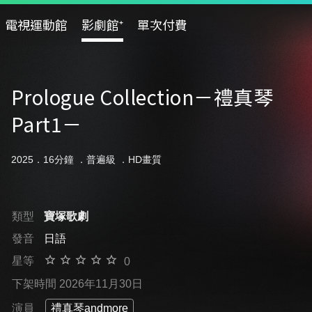
電視運動館
影劇館⁺
單次付費
Prologue Collection－禮真琴
Part1－
2025．16分鐘 ．
普遍級
．HD畫質
類型
寶塚歌劇
發音
日語
星等
0
下架時間 2026年11月30日
演員
禮真琴andmore