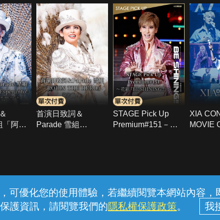
＆
首演日致詞＆
STAGE Pick Up
XIA CO
星組「阿修
Parade 雪組
Premium#151－花
MOVIE 
「ROBIN THE
組「BE
1：REC
o!」
HERO」「序曲！」
SHINING!!」－
常見問題
線上客服
服務條款
隱私權保護
內容，可優化您的使用體驗，若繼續閱覽本網站內容，即表
保護資訊，請閱覽我們的
隱私權保護政策
。
中華電信股份有限公司個人家庭分公司 (統一編號：96979949) © 2026