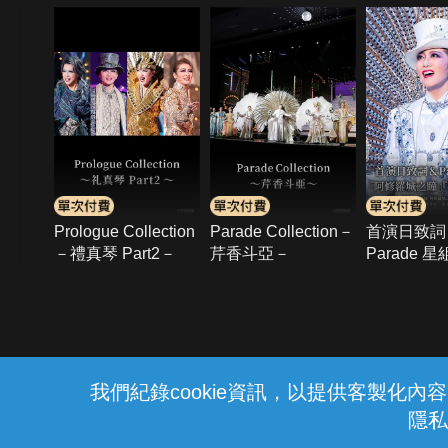
Prologue Collection
Parade Collection－
首演日致詞
－禮真琴 Part2－
芹香斗亞－
Parade 
羅城之瞳」
「Esperant
{{notifyMsg}}
我們紀錄cookie資訊，以提供客製化
隱私