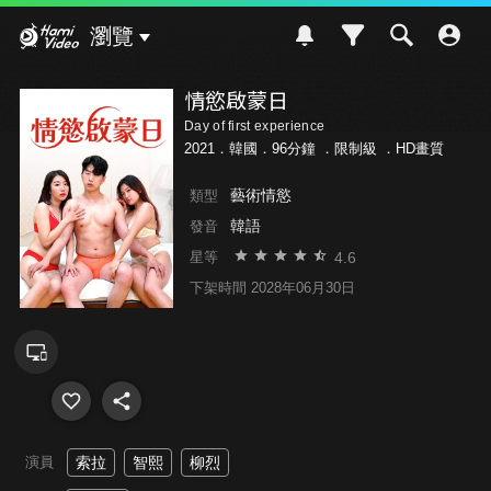
Hami Video
瀏覽
情慾啟蒙日
Day of first experience
2021．韓國．96分鐘 ．
限制級
．HD畫質
藝術情慾
類型
韓語
發音
4.6
星等
下架時間 2028年06月30日
演員
索拉
智熙
柳烈