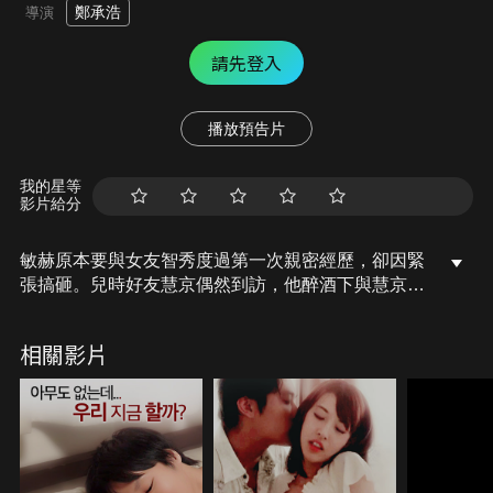
鄭承浩
導演
請先登入
播放預告片
我的星等
影片給分
敏赫原本要與女友智秀度過第一次親密經歷，卻因緊
張搞砸。兒時好友慧京偶然到訪，他醉酒下與慧京發
生第一次關係。隔天醒來，敏赫發現那天重複上演，
他逐漸累積經驗，試圖改寫自己的失敗，挑戰愛情與
相關影片
自我。