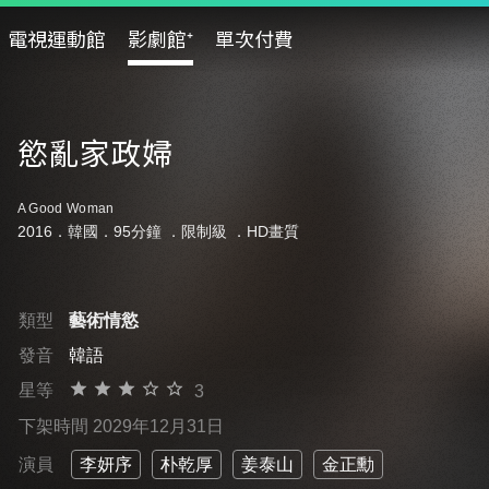
電視運動館
影劇館⁺
單次付費
慾亂家政婦
A Good Woman
2016．韓國．95分鐘 ．
限制級
．HD畫質
類型
藝術情慾
發音
韓語
星等
3
下架時間 2029年12月31日
演員
李妍序
朴乾厚
姜泰山
金正勳