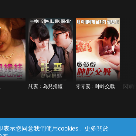
娃
託妻：為兒捐軀
零零妻：呻吟交戰
閃耀
示您同意我們使用cookies。更多關於