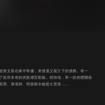
收留文新在家中幫傭，來償還父親欠下的債務。有一
了前所未有的肉慾感官歡愉。很快地，單一的肉體關係
富商、康老師、明俊都令她慾火焚身……