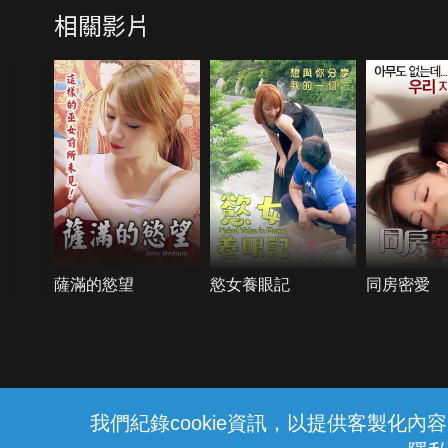
相關影片
薩滿的慾望
慾女養眼記
同房密愛
{{notifyMsg}}
我們紀錄cookie資訊，以提供客製化