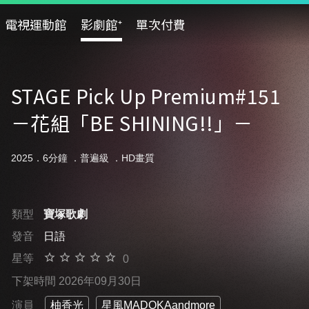
電視運動館
影劇館⁺
單次付費
STAGE Pick Up Premium#151
－花組「BE SHINING!!」－
2025．6分鐘 ．
普遍級
．HD畫質
類型
寶塚歌劇
發音
日語
星等
0
下架時間 2026年09月30日
演員
柚香光
星風MADOKAandmore