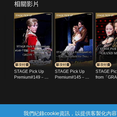
相關影片
STAGE Pick Up
STAGE Pick Up
STAGE Pic
Premium#149－雪
Premium#145－花
from「GR
組「Jewel de
組「Battlefield for
MIRAGE!
Paris!!」(2023年･全
Two」－
國)－
{{notifyMsg}}
我們紀錄cookie資訊，以提供客製化