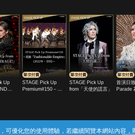
k Up
STAGE Pick Up
STAGE Pick Up
首演日
AND
Premium#150－花
from「天使的謊言」
Parad
」
組「Fashionable
Magician
Empire」(2022年･
Misfort
全國)－
「Jubil
常見問題
線上客服
服務條款
隱私權保護
內容，可優化您的使用體驗，若繼續閱覽本網站內容，即表