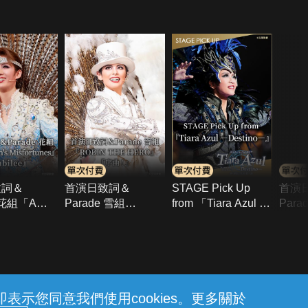
致詞＆
首演日致詞＆
STAGE Pick Up
首演
e 花組「A
Parade 雪組
from 「Tiara Azul -
Para
’s
「ROBIN THE
Destino-」
「Dan
unes」
HERO」「序曲！」
Sere
ee」
Azul 
示您同意我們使用cookies。更多關於