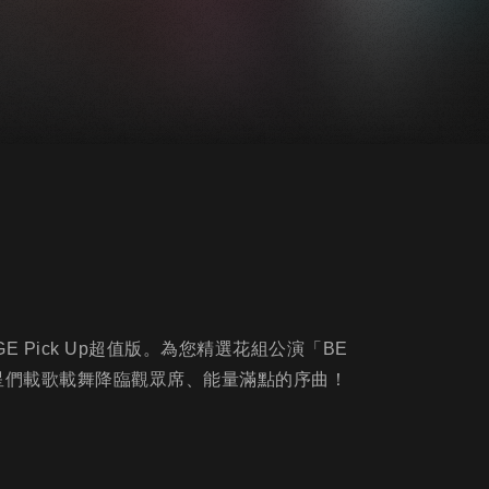
 Pick Up超值版。為您精選花組公演「BE
組眾星們載歌載舞降臨觀眾席、能量滿點的序曲！