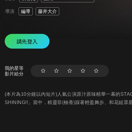
導演
編導
藤井大介
請先登入
我的星等
影片給分
(本片為10分鐘以內短片)人氣公演原汁原味精華一幕的STAGE
SHINING!!」當中，精靈菲(柚香)踩著輕盈舞步、和花