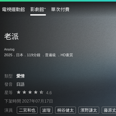
電視運動館
影劇館⁺
單次付費
老派
Analog
2025．日本．119分鐘 ．
普遍級
．HD畫質
類型
愛情
發音
日語
星等
4.6
下架時間 2027年07月17日
演員
二宮和也
波瑠
桐谷健太
濱野謙太
藤原