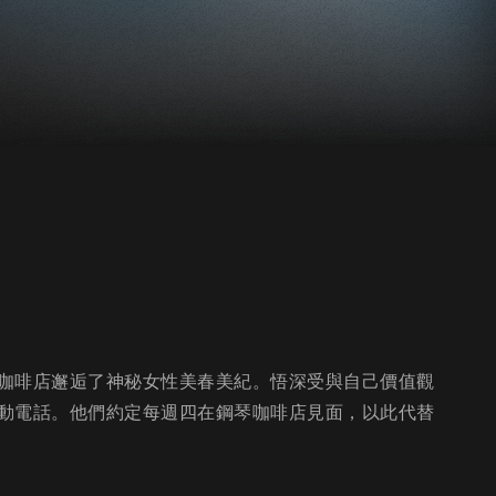
咖啡店邂逅了神秘女性美春美紀。悟深受與自己價值觀
動電話。他們約定每週四在鋼琴咖啡店見面，以此代替