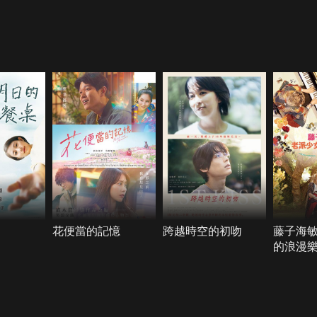
花便當的記憶
跨越時空的初吻
藤子海
的浪漫