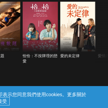
數題
恰恰：不按牌理的戀
愛的未定律
愛情
愛
示您同意我們使用cookies。更多關於