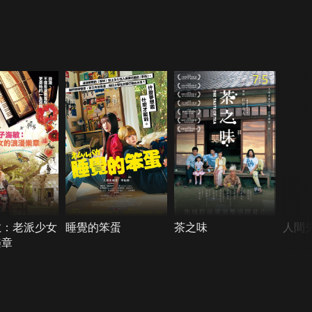
7.5
敏：老派少女
睡覺的笨蛋
茶之味
人間
樂章