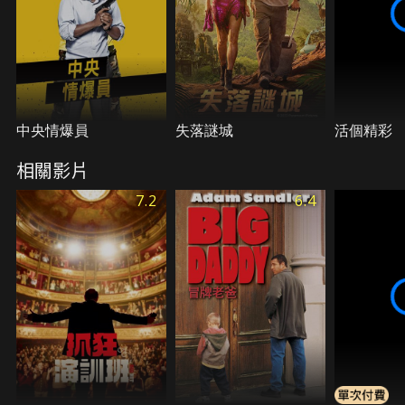
中央情爆員
失落謎城
活個精彩
相關影片
7.2
6.4