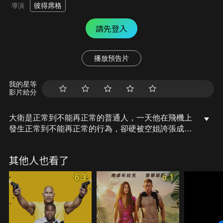
彼得席格
導演
請先登入
播放預告片
我的星等
影片給分
大衛是正常到不能再正常的普通人，一天他在飛機上
發生正常到不能再正常的行為，卻硬被空姐誇張成情
緒管理有問題，於是大衛被移送法辦，而法官判決大
衛需要上情緒管理課程，於是裁決他要接受巴迪醫生
其他人也看了
專人服務的 ，大衛就這樣開始了他悲慘到不能再悲慘
的情緒管理訓練生活。巴迪住進大衛的家，而越與巴
6.3
6.1
迪相處，大衛就越懷疑，這位瘋狂的指導員應該比自
己更需要接受情緒管理課程!