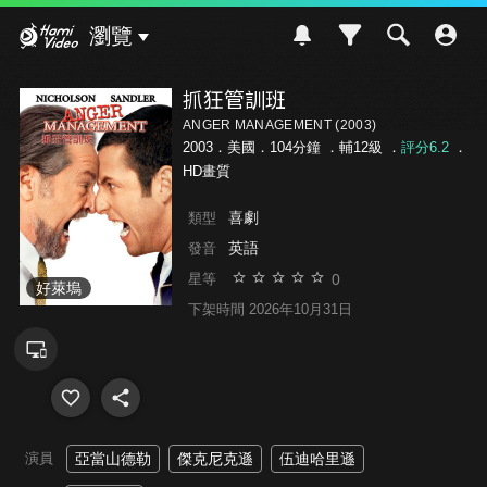
Hami Video
瀏覽
抓狂管訓班
ANGER MANAGEMENT (2003)
2003．美國．104分鐘 ．
輔12級
．
評分6.2
．
HD畫質
喜劇
類型
英語
發音
0
星等
好萊塢
下架時間 2026年10月31日
演員
亞當山德勒
傑克尼克遜
伍迪哈里遜