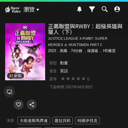
Hami Video
瀏覽
正義聯盟與RWBY：超級英雄與
獵人（下）
JUSTICE LEAGUE X RWBY: SUPER
HEROES ＆ HUNTSMEN PART 2
2023．美國．74分鐘 ．
保護級
．HD畫質
動畫
類型
英語
發音
好萊塢
0
星等
下架時間 2027年04月30日
演員
大衛達斯馬齊連
蘿拉貝莉
特羅伊貝克