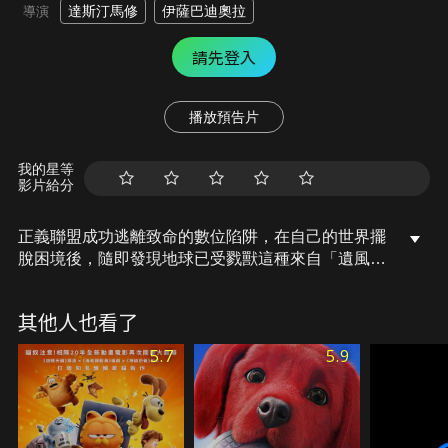
達斯汀馬修
伊薩巴迪奧拉
導演
請先登入
播放預告片
我的星等
影片給分
正義聯盟成功逃離致命的數位陷阱，在自己的世界擺
脫困境後，隨即發現地球已受戮獸這種來自「遺風」
且掠奪成性的生物侵襲！為了擊敗這些怪物，他們必
須向新朋友RWBY小隊求助！
其他人也看了
5.7
5.9