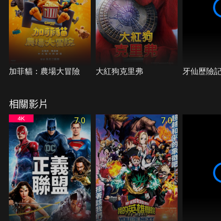
加菲貓：農場大冒險
大紅狗克里弗
牙仙歷險
相關影片
7.0
7.0