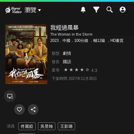
Hami Video
瀏覽
我經過風暴
The Woman in the Storm
2023．中國．100分鐘 ．
輔12級
．HD畫質
劇情
類型
國語
發音
4.3
星等
下架時間 2027年11月30日
演員
佟麗婭
吳昱翰
王影璐