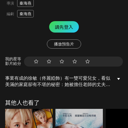
秦海燕
導演
秦海燕
編劇
請先登入
播放預告片
我的星等
影片給分
事業有成的徐敏（佟麗婭飾）有一雙可愛兒女，看似
美滿的家庭卻有不堪的秘密：她被擔任老師的丈夫
（吳昱翰飾）長期家暴。為了孩子，徐敏找到律師李
小萌準備離婚，卻因為她和人們心中的受害者形象不
其他人也看了
同，且高知識分子的丈夫施暴時總是小心謹慎不留證
據，不僅讓她吃盡苦頭，想重獲新生的路更因此困難
重重…