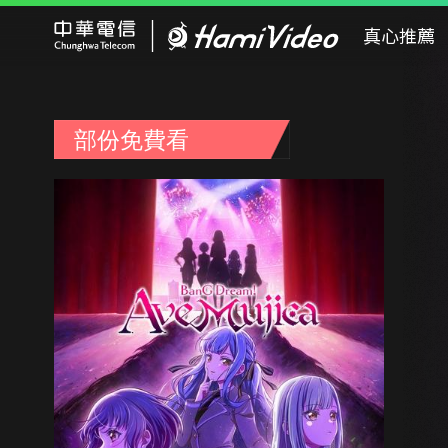
Hami Video
真心推薦
部份免費看