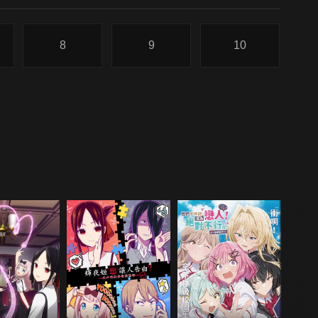
8
9
10