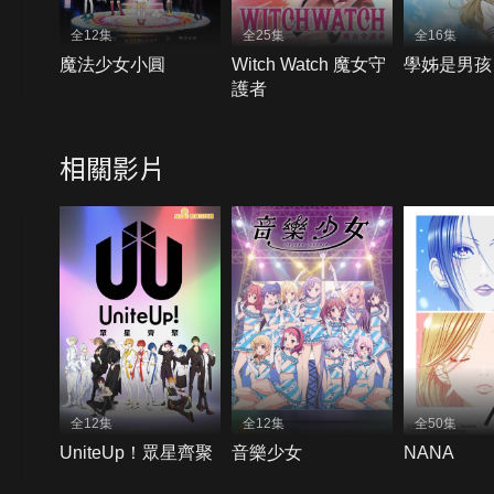
全12集
全25集
全16集
魔法少女小圓
Witch Watch 魔女守
學姊是男孩
護者
相關影片
全12集
全12集
全50集
UniteUp！眾星齊聚
音樂少女
NANA