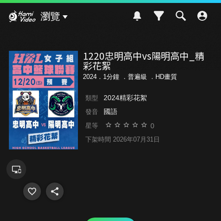
Hami Video
瀏覽
1220忠明高中vs陽明高中_精
彩花絮
2024．1分鐘 ．
普遍級
．HD畫質
2024精彩花絮
類型
國語
發音
0
星等
下架時間 2026年07月31日