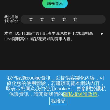
請先登入
我的星等
影片給分
本節目為-113學年度HBL高中籃球聯賽-1220忠明高
中vs陽明高中_精彩花絮 精彩賽事內容。
我們紀錄cookie資訊，以提供客製化內容，可
{{notifyMsg}}
優化您的使用體驗，若繼續閱覽本網站內容，
常見問題
線上客服
服務條款
隱私權保護
即表示您同意我們使用cookies。更多關於隱私
保護資訊，請閱覽我們的
隱私權保護政策
。
中華電信股份有限公司個人家庭分公司
(統一編號：96979949) © 2026