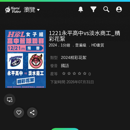
Hami Video
瀏覽
1221永平高中vs淡水商工_精
彩花絮
2024．1分鐘 ．
普遍級
．HD畫質
2024精彩花絮
類型
國語
發音
0
星等
下架時間 2026年07月31日