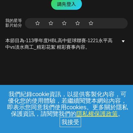
請先登入
我的星等
影片給分
本節目為-113學年度HBL高中籃球聯賽-1221永平高
中vs淡水商工_精彩花絮 精彩賽事內容。
我們紀錄cookie資訊，以提供客製化內容，可
{{notifyMsg}}
優化您的使用體驗，若繼續閱覽本網站內容，
常見問題
線上客服
服務條款
隱私權保護
即表示您同意我們使用cookies。更多關於隱私
保護資訊，請閱覽我們的
隱私權保護政策
。
中華電信股份有限公司個人家庭分公司
(統一編號：96979949) © 2026