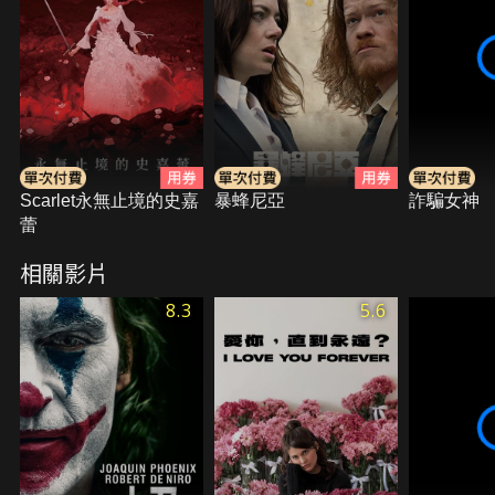
Scarlet永無止境的史嘉
暴蜂尼亞
詐騙女神
蕾
相關影片
8.3
5.6