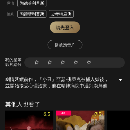
陶德菲利普斯
導演
陶德菲利普斯
史考特席佛
編劇
請先登入
播放預告片
我的星等
影片給分
劇情延續前作，「小丑」亞瑟·佛萊克被捕入獄後，
並開始接受心理治療，他在精神病院中遇到崇拜他的
「病人」哈莉·奎茵，兩人也在途中發展一場極度危
險又扭曲的浪漫戀情。
其他人也看了
6.5
7.5