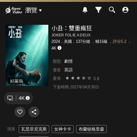
Hami Video
瀏覽
小丑：雙重瘋狂
JOKER FOLIE A DEUX
2024．美國．137分鐘 ．
輔15級
．
評分5.2
．
4K
劇情
類型
英語
發音
3.8
星等
好萊塢
下架時間 2027年04月30日
演員
瓦昆菲尼克斯
女神卡卡
布蘭頓格里森